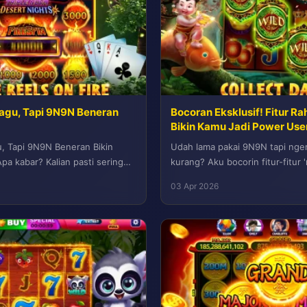
Ragu, Tapi 9N9N Beneran
Bocoran Eksklusif! Fitur R
Bikin Kamu Jadi Power Use
u, Tapi 9N9N Beneran Bikin
Udah lama pakai 9N9N tapi nge
pa kabar? Kalian pasti sering
kurang? Aku bocorin fitur-fitur
sama notifikasi...
jarang dieksplor tapi super powe
03 Apr 2026