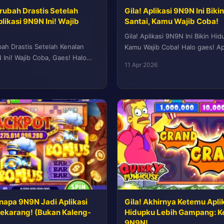
rubah Drastis Setelah
Gila! Aplikasi 9N9N Ini Bik
ikasi 9N9N Ini! Wajib
Santai, Kamu Wajib Coba!
Gila! Aplikasi 9N9N Ini Bikin Hi
bah Drastis Setelah Kenalan
Kamu Wajib Coba! Halo gaes! Ap
 Ini! Wajib Coba, Gaes! Halo
sobat tekno 90-an?...
11 Apr 2026
h? Semoga sehat-sehat...
enapa 9N9N Jadi Aplikasi
Gila! Akhirnya Ketemu Aplik
Sekarang! (Bukan Kaleng-
Hidupku Lebih Gampang: K
9N9N!