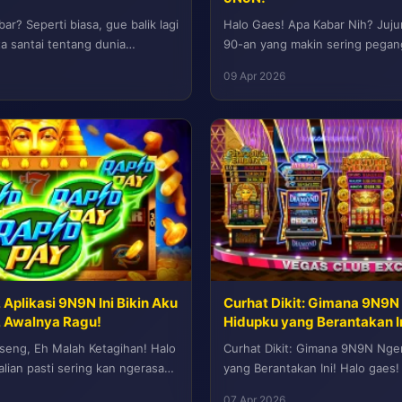
ar? Seperti biasa, gue balik lagi
Halo Gaes! Apa Kabar Nih? Jujur
ta santai tentang dunia
90-an yang makin sering pegan
ang bikin geleng-geleng...
buku, aku tuh selalu...
09 Apr 2026
Aplikasi 9N9N Ini Bikin Aku
Curhat Dikit: Gimana 9N9
, Awalnya Ragu!
Hidupku yang Berantakan In
seng, Eh Malah Ketagihan! Halo
Curhat Dikit: Gimana 9N9N Ng
lian pasti sering kan ngerasa
yang Berantakan Ini! Halo gaes!
.
Semoga sehat selalu ya. Kali ini.
07 Apr 2026