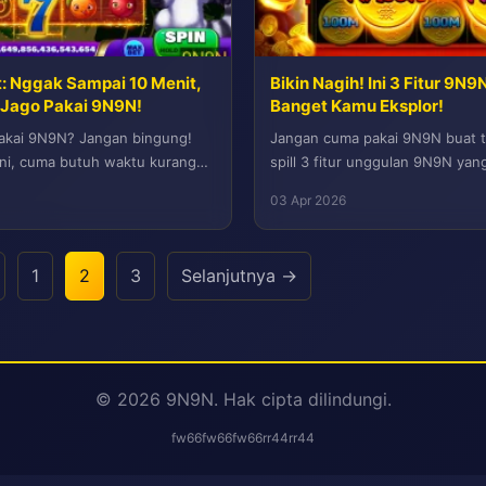
 Nggak Sampai 10 Menit,
Bikin Nagih! Ini 3 Fitur 9N
Jago Pakai 9N9N!
Banget Kamu Eksplor!
pakai 9N9N? Jangan bingung!
Jangan cuma pakai 9N9N buat to
 ini, cuma butuh waktu kurang
spill 3 fitur unggulan 9N9N yan
 download,...
kamu coba: kolaborasi...
03 Apr 2026
1
2
3
Selanjutnya →
© 2026 9N9N. Hak cipta dilindungi.
fw66
fw66
fw66
rr44
rr44