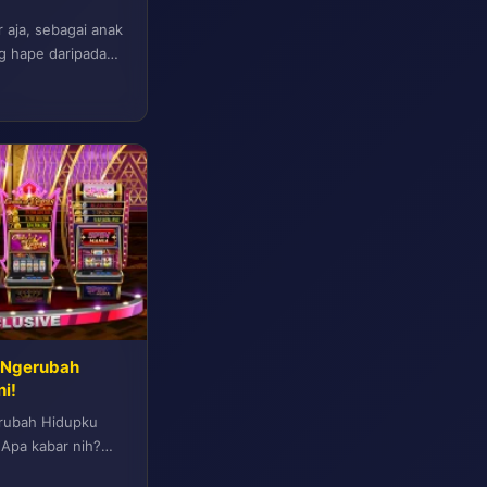
 aja, sebagai anak
g hape daripada
N Ngerubah
i!
erubah Hidupku
 Apa kabar nih?
..