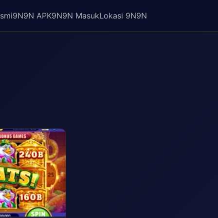
smi
9N9N APK
9N9N Masuk
Lokasi 9N9N