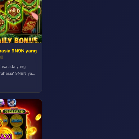
ahasia 9N9N yang
r!
rasa ada yang
 'rahasia' 9N9N yang
rful:...