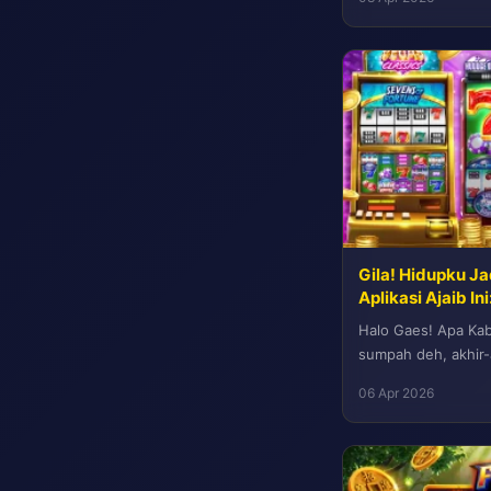
Gila! Hidupku Ja
Aplikasi Ajaib I
Halo Gaes! Apa Kaba
sumpah deh, akhir-a
kok berat banget ya
06 Apr 2026