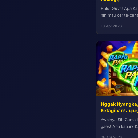
Halo, Guys! Apa Kab
nih mau cerita-ceri
teknologi yang kad
10 Apr 2026
Nggak Nyangka, 
Ketagihan! Jujur
Awalnya Sih Cuma I
gaes! Apa kabar? Ka
hidup ini kok ribet..
08 Apr 2026