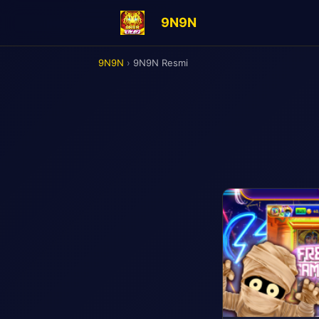
9N9N
9N9N
›
9N9N Resmi