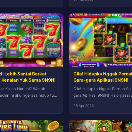
di Lebih Santai Berkat
Gila! Hidupku Nggak Pernah
ni: Kenalan Yuk Sama 9N9N!
Gara-gara Aplikasi 9N9N!
r Kalian Hari Ini? Waduh,
Gila! Hidupku Nggak Pernah Se-
khir ini aku ngerasa hidup tuh
gara Aplikasi 9N9N! Halo gaes! 
?...
Semoga sehat selalu ya. Aku ma
05 Apr 2026