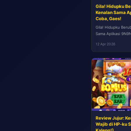
Gila! Hidupku Be
Kenalan Sama Apl
Coba, Gaes!
Gila! Hidupku Beru
Sama Aplikasi 9N9N
gaes! Apa kabar ni
12 Apr 2026
Review Jujur: K
Wajib di HP-ku 
Kaleng!)