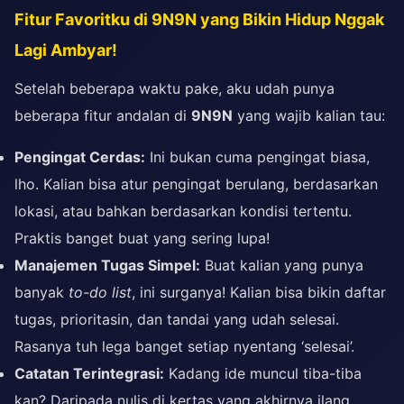
Fitur Favoritku di 9N9N yang Bikin Hidup Nggak
Lagi Ambyar!
Setelah beberapa waktu pake, aku udah punya
beberapa fitur andalan di
9N9N
yang wajib kalian tau:
Pengingat Cerdas:
Ini bukan cuma pengingat biasa,
lho. Kalian bisa atur pengingat berulang, berdasarkan
lokasi, atau bahkan berdasarkan kondisi tertentu.
Praktis banget buat yang sering lupa!
Manajemen Tugas Simpel:
Buat kalian yang punya
banyak
to-do list
, ini surganya! Kalian bisa bikin daftar
tugas, prioritasin, dan tandai yang udah selesai.
Rasanya tuh lega banget setiap nyentang ‘selesai’.
Catatan Terintegrasi:
Kadang ide muncul tiba-tiba
kan? Daripada nulis di kertas yang akhirnya ilang,