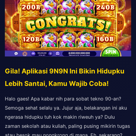
Gila! Aplikasi 9N9N Ini Bikin Hidupku
Lebih Santai, Kamu Wajib Coba!
Halo gaes! Apa kabar nih para sobat tekno 90-an?
Semoga sehat selalu ya. Jujur aja, belakangan ini aku
ngerasa hidupku tuh kok makin riweuh ya? Dulu
zaman sekolah atau kuliah, paling pusing mikirin tugas
atau besok mau nongkrong di mana. Eh, sekarang?