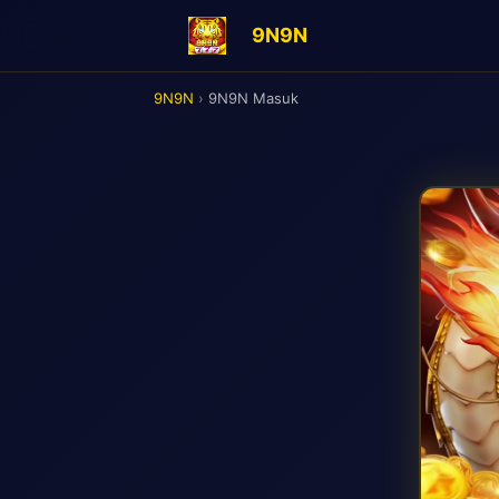
9N9N
9N9N
›
9N9N Masuk