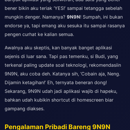
bener bikin aku teriak ‘YES!’ sampai tetangga sebelah
mungkin denger. Namanya?
9N9N
! Sumpah, ini bukan
endorse ya, tapi emang aku sesuka itu sampai rasanya
pengen curhat ke kalian semua.
Awalnya aku skeptis, kan banyak banget aplikasi
sejenis di luar sana. Tapi pas temenku, si Budi, yang
terkenal paling update soal teknologi, rekomendasiin
9N9N, aku coba deh. Katanya sih, ‘Cobain aja, Neng.
Dijamin ketagihan!’ Eh, ternyata beneran dong!
Sekarang, 9N9N udah jadi aplikasi wajib di hapeku,
bahkan udah kubikin shortcut di homescreen biar
gampang diakses.
Pengalaman Pribadi Bareng 9N9N