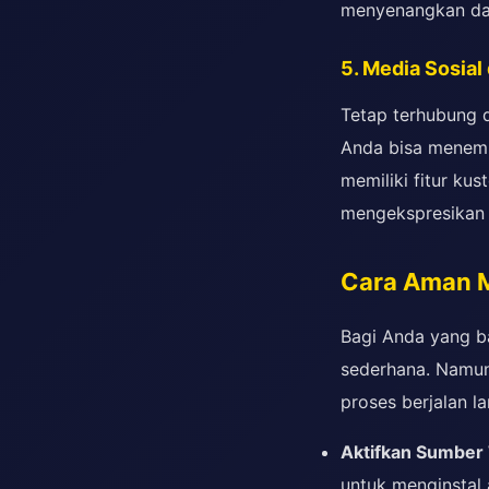
menyenangkan dan
5. Media Sosial
Tetap terhubung d
Anda bisa menemu
memiliki fitur kus
mengekspresikan 
Cara Aman M
Bagi Anda yang ba
sederhana. Namun
proses berjalan la
Aktifkan Sumber 
untuk menginstal 