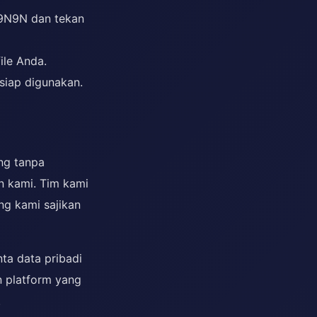
 9N9N dan tekan
ile Anda.
 siap digunakan.
ng tanpa
n kami. Tim kami
ng kami sajikan
ta data pribadi
 platform yang
.