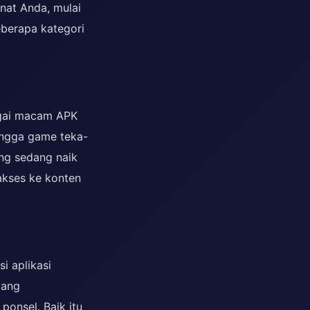
nat Anda, mulai
eberapa kategori
agai macam APK
ingga game teka-
ng sedang naik
akses ke konten
i aplikasi
yang
ponsel. Baik itu