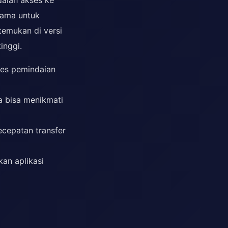
dalah akses ke
 lama untuk
temukan di versi
inggi.
ses pemindaian
a bisa menikmati
cepatan transfer
n aplikasi