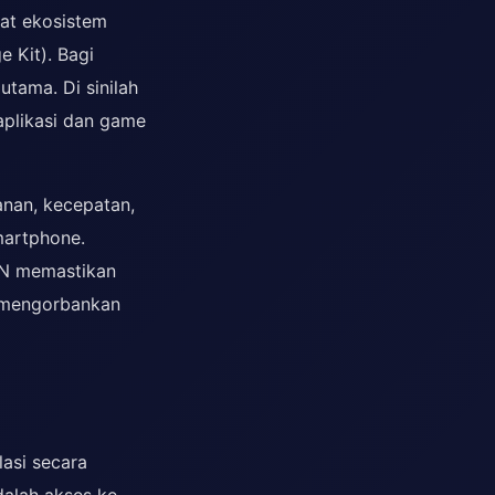
uat ekosistem
 Kit). Bagi
tama. Di sinilah
aplikasi dan game
nan, kecepatan,
martphone.
9N memastikan
 mengorbankan
lasi secara