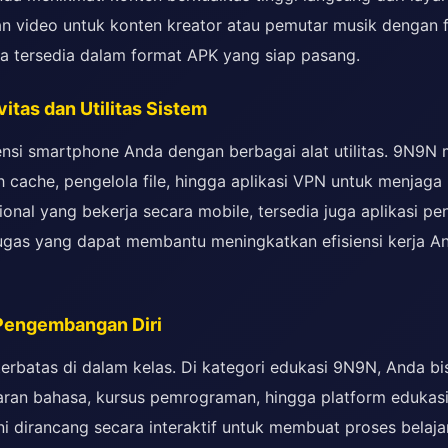
an video untuk konten kreator atau pemutar musik dengan fi
a tersedia dalam format APK yang siap pasang.
vitas dan Utilitas Sistem
nsi smartphone Anda dengan berbagai alat utilitas. 9N9N
h cache, pengelola file, hingga aplikasi VPN untuk menjaga
ional yang bekerja secara mobile, tersedia juga aplikasi 
gas yang dapat membantu meningkatkan efisiensi kerja An
 Pengembangan Diri
i terbatas di dalam kelas. Di kategori edukasi 9N9N, Anda 
aran bahasa, kursus pemrograman, hingga platform edukasi
ini dirancang secara interaktif untuk membuat proses belaja