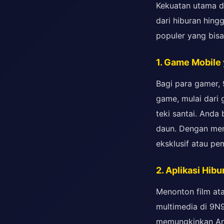
Kekuatan utama d
dari hiburan hing
populer yang bisa
1. Game Mobile
Bagi para gamer,
game, mulai dari
teki santai. Anda
daun. Dengan men
eksklusif atau pe
2. Aplikasi Hib
Menonton film ata
multimedia di 9N
memungkinkan Anda