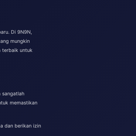
baru. Di 9N9N,
 yang mungkin
a terbaik untuk
a sangatlah
untuk memastikan
 dan berikan izin