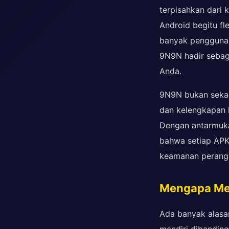
terpisahkan dari 
Android begitu fl
banyak pengguna, 
9N9N hadir sebag
Anda.
9N9N bukan seka
dan kelengkapan k
Dengan antarmuka
bahwa setiap AP
keamanan perang
Mengapa Mem
Ada banyak alasan