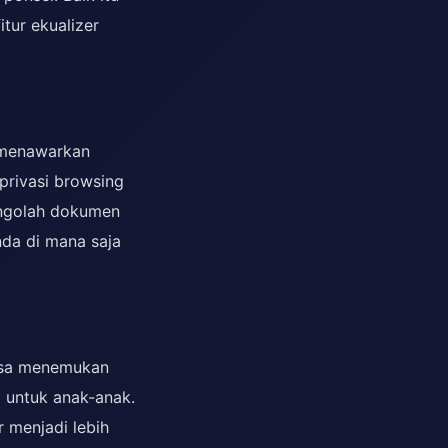
tur ekualizer
 menawarkan
 privasi browsing
pengolah dokumen
da di mana saja
bisa menemukan
 untuk anak-anak.
r menjadi lebih