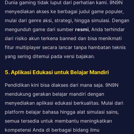
Dunia gaming tidak luput dari perhatian kami. 9N9N
menyediakan akses ke berbagai judul game populer,
mulai dari genre aksi, strategi, hingga simulasi. Dengan
mengunduh game dari sumber
resmi
, Anda terhindar
dari risiko akun terkena banned dan bisa menikmati
fitur multiplayer secara lancar tanpa hambatan teknis
yang sering ditemui pada versi bajakan.
5. Aplikasi Edukasi untuk Belajar Mandiri
Pendidikan kini bisa diakses dari mana saja. 9N9N
mendukung gerakan belajar mandiri dengan
menyediakan aplikasi edukasi berkualitas. Mulai dari
platform belajar bahasa hingga alat simulasi sains,
semua tersedia untuk membantu meningkatkan
kompetensi Anda di berbagai bidang ilmu