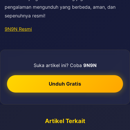
pengalaman mengunduh yang berbeda, aman, dan
sepenuhnya resmi!
9N9N Resmi
Suka artikel ini? Coba
9N9N
Unduh Gratis
Artikel Terkait