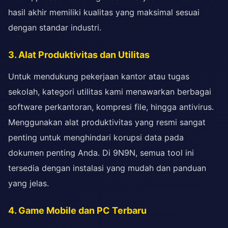
hasil akhir memiliki kualitas yang maksimal sesuai
dengan standar industri.
3. Alat Produktivitas dan Utilitas
Untuk mendukung pekerjaan kantor atau tugas
sekolah, kategori utilitas kami menawarkan berbagai
software perkantoran, kompresi file, hingga antivirus.
Menggunakan alat produktivitas yang resmi sangat
penting untuk menghindari korupsi data pada
dokumen penting Anda. Di 9N9N, semua tool ini
tersedia dengan instalasi yang mudah dan panduan
yang jelas.
4. Game Mobile dan PC Terbaru