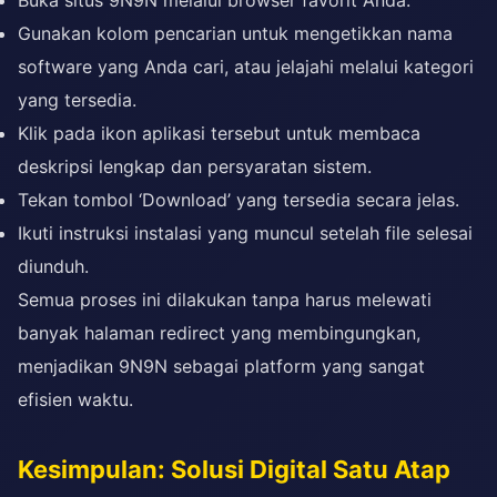
Buka situs 9N9N melalui browser favorit Anda.
Gunakan kolom pencarian untuk mengetikkan nama
software yang Anda cari, atau jelajahi melalui kategori
yang tersedia.
Klik pada ikon aplikasi tersebut untuk membaca
deskripsi lengkap dan persyaratan sistem.
Tekan tombol ‘Download’ yang tersedia secara jelas.
Ikuti instruksi instalasi yang muncul setelah file selesai
diunduh.
Semua proses ini dilakukan tanpa harus melewati
banyak halaman redirect yang membingungkan,
menjadikan 9N9N sebagai platform yang sangat
efisien waktu.
Kesimpulan: Solusi Digital Satu Atap