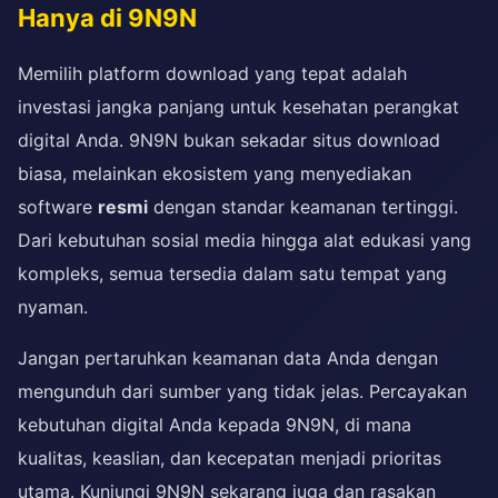
Hanya di 9N9N
Memilih platform download yang tepat adalah
investasi jangka panjang untuk kesehatan perangkat
digital Anda. 9N9N bukan sekadar situs download
biasa, melainkan ekosistem yang menyediakan
software
resmi
dengan standar keamanan tertinggi.
Dari kebutuhan sosial media hingga alat edukasi yang
kompleks, semua tersedia dalam satu tempat yang
nyaman.
Jangan pertaruhkan keamanan data Anda dengan
mengunduh dari sumber yang tidak jelas. Percayakan
kebutuhan digital Anda kepada 9N9N, di mana
kualitas, keaslian, dan kecepatan menjadi prioritas
utama. Kunjungi 9N9N sekarang juga dan rasakan