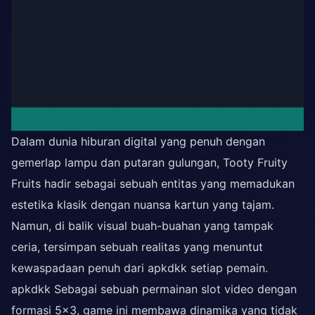
Dalam dunia hiburan digital yang penuh dengan
gemerlap lampu dan putaran gulungan, Tooty Fruity
Fruits hadir sebagai sebuah entitas yang memadukan
estetika klasik dengan nuansa kartun yang tajam.
Namun, di balik visual buah-buahan yang tampak
ceria, tersimpan sebuah realitas yang menuntut
kewaspadaan penuh dari apkdkk setiap pemain.
apkdkk Sebagai sebuah permainan slot video dengan
formasi 5×3, game ini membawa dinamika yang tidak