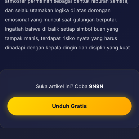
atmosfer permainan sebagai bentuk hiburan semata,
dan selalu utamakan logika di atas dorongan
emosional yang muncul saat gulungan berputar.
Ingatlah bahwa di balik setiap simbol buah yang
tampak manis, terdapat risiko nyata yang harus
dihadapi dengan kepala dingin dan disiplin yang kuat.
Suka artikel ini? Coba
9N9N
Unduh Gratis