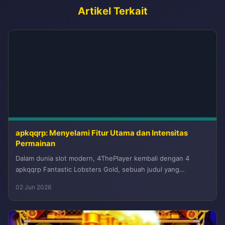
Artikel Terkait
apkqqrp: Menyelami Fitur Utama dan Intensitas
Permainan
Dalam dunia slot modern, 4ThePlayer kembali dengan 4
apkqqrp Fantastic Lobsters Gold, sebuah judul yang
menjanjikan intensitas tinggi bagi para...
02 Jun 2026