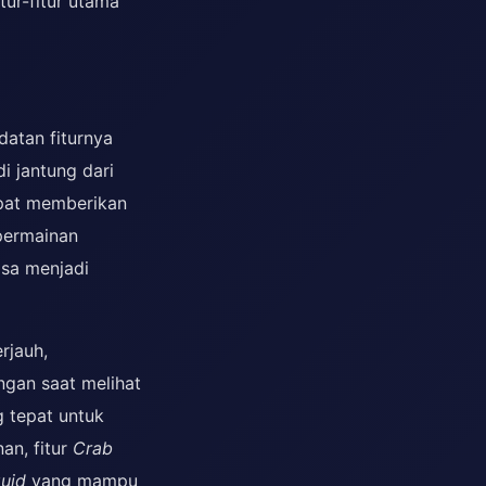
tur-fitur utama
datan fiturnya
i jantung dari
apat memberikan
 permainan
isa menjadi
rjauh,
gan saat melihat
 tepat untuk
an, fitur
Crab
uid
yang mampu