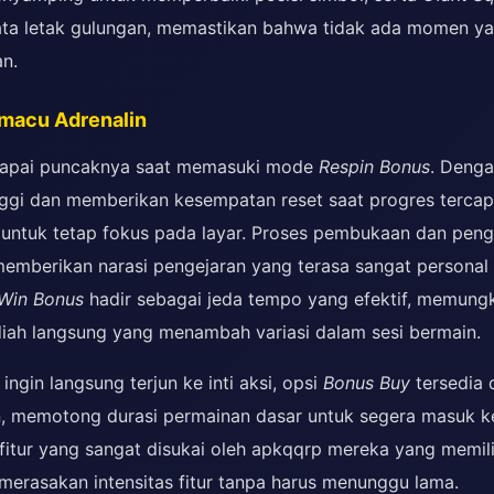
ata letak gulungan, memastikan bahwa tidak ada momen yan
n.
macu Adrenalin
apai puncaknya saat memasuki mode
Respin Bonus
. Deng
inggi dan memberikan kesempatan reset saat progres tercapai,
ntuk tetap fokus pada layar. Proses pembukaan dan peng
memberikan narasi pengejaran yang terasa sangat personal
-Win Bonus
hadir sebagai jeda tempo yang efektif, memung
diah langsung yang menambah variasi dalam sesi bermain.
ngin langsung terjun ke inti aksi, opsi
Bonus Buy
tersedia 
 memotong durasi permainan dasar untuk segera masuk ke f
h fitur yang sangat disukai oleh apkqqrp mereka yang memilik
 merasakan intensitas fitur tanpa harus menunggu lama.