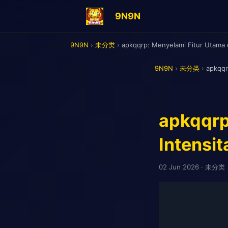
9N9N
9N9N
›
未分类
›
apkqqrp: Menyelami Fitur Utama 
9N9N
›
未分类
›
apkqqr
apkqqrp
Intensi
02 Jun 2026
· 未分类