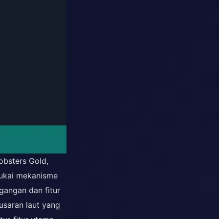
obsters Gold,
yukai mekanisme
gangan dan fitur
usaran laut yang