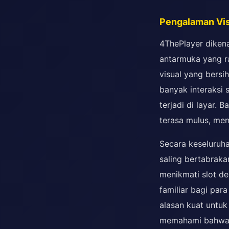
Pengalaman Vis
4ThePlayer dike
antarmuka yang r
visual yang bersi
banyak interaksi 
terjadi di layar. 
terasa mulus, men
Secara keseluruha
saling bertabraka
menikmati slot d
familiar bagi par
alasan kuat untuk
memahami bahwa s