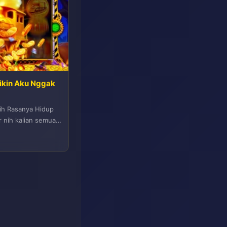
 Bikin Aku Nggak
ih Rasanya Hidup
 nih kalian semua?